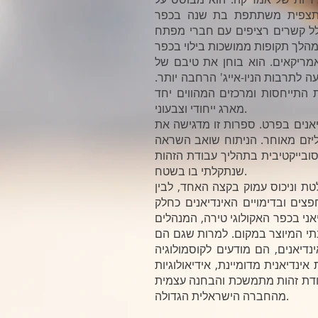
ם ותצפית משתתפת בת שנה בכפר
כלל קשרים רציפים עם חברי מפתח
אמריקאים. הוא בוחן את טיבם של
לתרבות הניו-אייג' הרחבה יותר.
 התייחסות ומרכזים המהווים יחד
מארג ייחודי וצבעוני.
יאנים בפרט. ספרות זו מדגישה את
ליזם מאוחר. הניתוח שואב השראה
ובייקטיבית בתהליך עבודת הזהות
שנתקלתי בו בשטח.
טת וניכוס עמוק בקצה האחד, לבין
ים ובדימויים האינדיאנים כחלק
אני בכפר האקולוגי טירה, המנהלים
בתי המיוצר במקום. למרות שגם הם
נדיאנים, הם מודעים לקוסמולוגיה
דיאנית מדומיינת, אידיאולוגיות
עבודת זהות מתמשכת והבחנה עצמית
מהחברה הישראלית הגדולה.