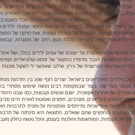
 שכללה מיפוי השטח, ביקורים קצרי מועד במוקדים אינדיאני
עצמו, ביתה של קבוצה המכנה את עצמה שבט 'יהודיאני'. האחרון 
ועשרות שיחות לא רשמיות עם חברי השבט במהלך תקופות ממושכות בילוי בכפר.
זהויות, אורחות חיים, דימויים, פרקטיקות וחפצי אמנות ילידים-
שלהם לפרקטיקות מקומיות של הגדרה עצמית, ואת הזיקה של התופעה 
 ילידית-אמריקאית בישראל כוללת מגוון רחב של מסגרות, קבוצות
 ספרות אנתרופולוגית על ייצוגים של עמים ילידים בכלל, ושל אינד
כמיהה הרומנטית לעבר מדומיין בהקשר של פוסט-קולוניאליזם וקפיט
דייה ומגישתו הפרשנית של גירץ, שילוב שאפשר לי לשקול סוכנות ס
של הילידים האינדיאנים בישראל יוצרים רצף שנע בין הזדהות מוחל
רת הקשר מצד שני. בעוד שבמקומות רבים נעשה שימוש מסחרי בחפצ
ם אחרים של אחרות אקזוטית, ישנם אנשים וקבוצות, כמו שבט היהודי
יסטי טקסים אינדיאנים, מוטיבים, חפצים ואמונות לאורח חיים סבי
 תרבויות אינדיאניות ומייחסים אותנטיות על-זמנית לתרבויות האי
החפצים והחפצים שהם שואלים. התוצאה היא סינתזה של תרבות אינ
ת יהודיות מקומיות, המותאמות והולכות בעצמן, והכל נעשה כחלק מ