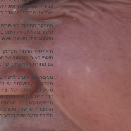
עבודת שטח אנתרופולוגית
אינדיאני-סביבתי המוגדר ב
המחקר מתמקד באישורים של 
אישורים כאלה, את היחסים 
האתנוגרפיה חושפת שעשייה
תיאורטית, הניתוח מסתמך על
האופי האוריינטליסטי של ה
גם מתורת הפרקטיקה של בור
ממצאים מראים כי אישורים 
מסחור צר, תועלתני ועיוו
משילובים אקלקטי של ייצוגי
דרך חיים ש משלב באופן הול
מחזיקים בתפיסה רומנטית של
הרחבה יותר שבה מקורם של 
סביבתיות עכשוויות ומסורו